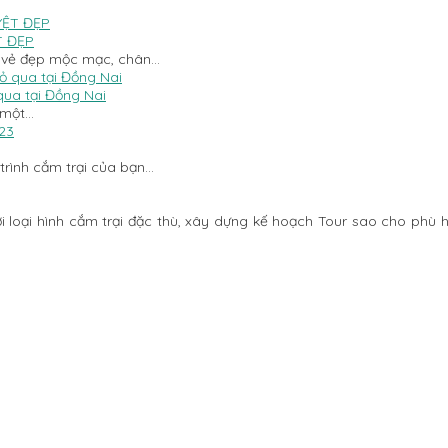
T ĐẸP
h vẻ đẹp mộc mạc, chân…
qua tại Đồng Nai
 một…
rình cắm trại của bạn…
 loại hình cắm trại đặc thù, xây dựng kế hoạch Tour sao cho phù