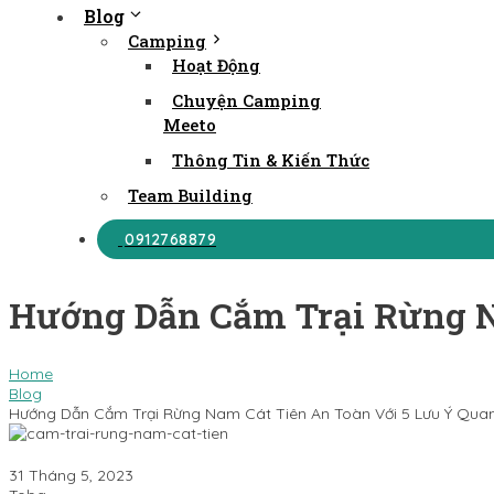
Blog
Camping
Hoạt Động
Chuyện Camping
Meeto
Thông Tin & Kiến Thức
Team Building
0912768879
Hướng Dẫn Cắm Trại Rừng N
Home
Blog
Hướng Dẫn Cắm Trại Rừng Nam Cát Tiên An Toàn Với 5 Lưu Ý Qua
31 Tháng 5, 2023