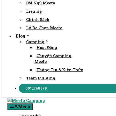
Đội Ngũ Meeto
Liên Hệ
Chính Sách
Lý Do Chọn Meeto
Blog
Camping
Hoạt Động
Chuyện Camping
Meeto
Thông Tin & Kiến Thức
Team Building
0912768879
Menu