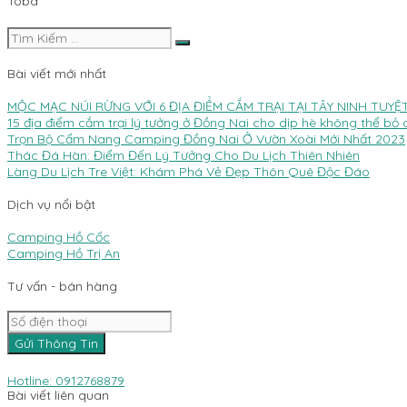
Toba
Bài viết mới nhất
MỘC MẠC NÚI RỪNG VỚI 6 ĐỊA ĐIỂM CẮM TRẠI TẠI TÂY NINH TUYỆ
15 địa điểm cắm trại lý tưởng ở Đồng Nai cho dịp hè không thể bỏ 
Trọn Bộ Cẩm Nang Camping Đồng Nai Ở Vườn Xoài Mới Nhất 2023
Thác Đá Hàn: Điểm Đến Lý Tưởng Cho Du Lịch Thiên Nhiên
Làng Du Lịch Tre Việt: Khám Phá Vẻ Đẹp Thôn Quê Độc Đáo
Dịch vụ nổi bật
Camping Hồ Cốc
Camping Hồ Trị An
Tư vấn - bán hàng
Gửi Thông Tin
Hotline: 0912768879
Bài viết liên quan