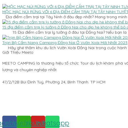
MỘC MẠC NÚI RỪNG VỚI 6 ĐỊA ĐIỂM CẮM TRẠI TẠI TÂY NINH TUYỆ
Địa điểm cắm trại tại Tây Ninh ở đâu đẹp nhất? Mang trong mìn
15 địa điểm cắm trại lý tưởng ở Đồng Nai cho dịp hè không thể bỏ 
15 Địa điểm cắm trại lý tưởng ở đâu tại Đồng Nai? Nếu bạn là
Trọn Bộ Cẩm Nang Camping Đồng Nai Ở Vườn Xoài Mới Nhất 2023
Hãy ghé thăm khu du lịch Vườn Xoài Đồng Nai trong cuộc hành t
Giới Thiệu Meeto
MEETO CAMPING là thương hiệu tổ chức Tour du lịch khám phá với
lượng và chuyên nghiệp nhất.
47/2/12B Bùi Đình Tuý, Phường 24, Bình Thạnh. TP HCM
0912768879
Meeto.vn@gmail.com
acebook
Weixin
Youtube
Whatsapp