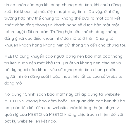
tin cá nhân của bạn khi dùng chung máy tính, khi chưa đăng
xuất tài khoản, bị mất điện thoại, máy tính… Do vậy, ở những
trường hợp như thế chúng tôi không thể đưa ra một cam kết
chắc chắn rằng thông tin khách hàng sẽ được bảo mật một
cách tuyệt đối an toàn. Trường hợp nếu khách hàng không
đồng ý với các điều khoản như đã mô tả ở trên. Chúng tôi
khuyên khách hàng không nên gửi thông tin đến cho chúng tôi.
MEETO cũng khuyến cáo người dùng nên bảo mật các thông
tin liên quan đến mật khẩu truy xuất và không nên chia sẻ với
bất kỳ người nào khác. Nếu sử dụng máy tính chung nhiều
người thì nên đăng xuất hoặc thoát hết tất cả cửa sổ Website
đang mở.
Nội dung “Chính sách bảo mật” này chỉ áp dụng tại website
MEETO.vn, không bao gồm hoặc liên quan đến các bên thứ ba
hay các liên kết đến các website khác không thuộc phạm vi
quản lý của MEETO và MEETO không chịu trách nhiệm đối với
bất kỳ website liên kết nào.