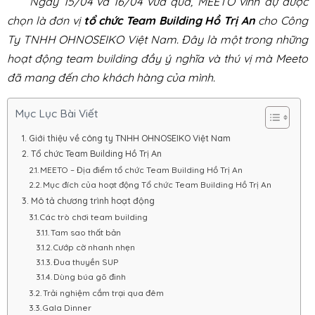
Ngày 15/04 và 16/04 vừa qua, MEETO vinh dự được
chọn là đơn vị
tổ chức Team Building Hồ Trị An
cho Công
Ty TNHH OHNOSEIKO Việt Nam. Đây là một trong những
hoạt động team building đầy ý nghĩa và thú vị mà Meeto
đã mang đến cho khách hàng của mình.
Mục Lục Bài Viết
Giới thiệu về công ty TNHH OHNOSEIKO Việt Nam
Tổ chức Team Building Hồ Trị An
MEETO – Địa điểm tổ chức Team Building Hồ Trị An
Mục đích của hoạt động Tổ chức Team Building Hồ Trị An
Mô tả chương trình hoạt động
Các trò chơi team building
Tam sao thất bản
Cướp cờ nhanh nhẹn
Đua thuyền SUP
Dùng búa gõ đinh
Trải nghiệm cắm trại qua đêm
Gala Dinner