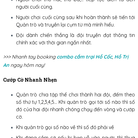
người cuối cùng.
Người chơi cuối cùng sau khi hoàn thành sẽ tiến tới
Quản trò và truyền lại cụm từ mà mình hiểu.
Đội dành chiến thắng là đội truyền đạt thông tin
chính xác với thời gian ngắn nhất.
>>> Nhanh tay booking
combo cắm trại Hồ Cốc
,
Hồ Trị
An
ngay hôm nay!
Cướp Cờ Nhanh Nhẹn
Quản trò chia tập thể chơi thành hai đội, đếm theo
số thứ tự 1,2,3,4,5… Khi quản trò gọi tới số nào thì số
đó của hai đội nhanh chóng chạy đến vòng và cướp
cờ.
Khi quản trò gọi số nào về thì số đó phải về
Khi đang cầm cờ nếu bị bạn vỗ vào người, thì thua