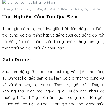
Tham gia trò chơi dùng búa đóng đinh được các thành viên hưởng ứng nhiệt tình
Trải Nghiệm Cắm Trại Qua Đêm
Tham gia cắm trại ngủ lều giữa trời đêm đầy sao. Đêm
trại cùng lửa trại, tiếng hát và tiếng cười của đồng đội, tất
cả đã giúp các thành viên trong nhóm tăng cường sự
thân thiết và hiểu biết lẫn nhau hơn.
Gala Dinner
Sau hoạt động tổ chức team building Hồ Trị An cho công
Ty Ohnoseiko, tiếp đến là sự kiện Gala dinner vô cùng vui
vẻ và ấm cúng tại Meeto “Đêm trại gắn kết”. Đây là
khoảng thời gian mọi người quây quần bên nhau để
thưởng thức những món ăn ngon, cùng nhau tán gẫu
những câu chuyện vui hay tham gia các hoạt động múa