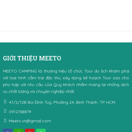
GIỚI THIỆU MEETO
MEETO CAMPING là thương hiệu tổ chức Tour du lịch khám phá
với loại hình cắm trại đặc thù, xây dựng kế hoạch Tour sao cho
phù hợp với nhu cầu của Quý khách nhằm mang lại những dịch
vụ chất lượng và chuyên nghiệp nhất.
47/2/12B Bùi Đình Tuý, Phường 24, Bình Thạnh. TP HCM
0912768879
Meeto.vn@gmail.com