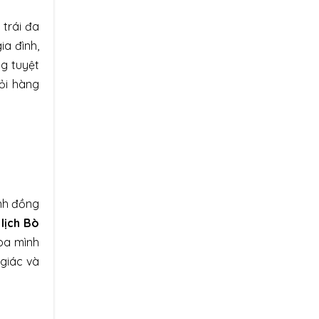
trái đa
ia đình,
g tuyệt
ỏi hàng
ánh đồng
 lịch Bò
hòa mình
 giác và