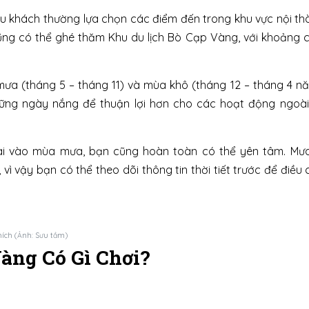
u khách thường lựa chọn các điểm đến trong khu vực nội th
ũng có thể ghé thăm Khu du lịch Bò Cạp Vàng, với khoảng c
mưa (tháng 5 – tháng 11) và mùa khô (tháng 12 – tháng 4 n
hững ngày nắng để thuận lợi hơn cho các hoạt động ngoài 
ai vào mùa mưa, bạn cũng hoàn toàn có thể yên tâm. Mư
ì vậy bạn có thể theo dõi thông tin thời tiết trước để điều 
ích (Ảnh: Sưu tầm)
àng Có Gì Chơi?