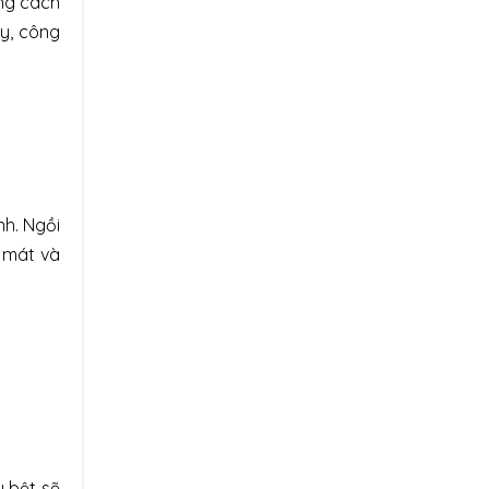
ằng cách
ay, công
nh. Ngồi
 mát và
y bệt sẽ