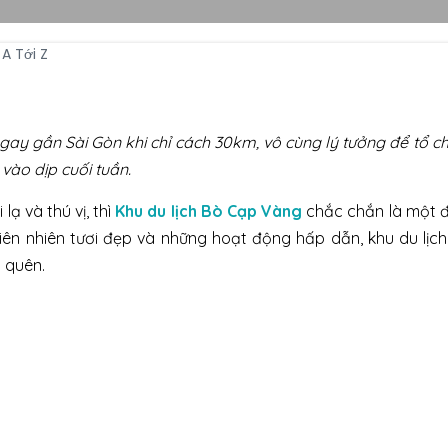
ngay gần Sài Gòn khi chỉ cách 30km, vô cùng lý tưởng để tổ 
 vào dịp cuối tuần.
 và thú vị, thì
Khu du lịch Bò Cạp Vàng
chắc chắn là một đ
iên nhiên tươi đẹp và những hoạt động hấp dẫn, khu du lịc
 quên.