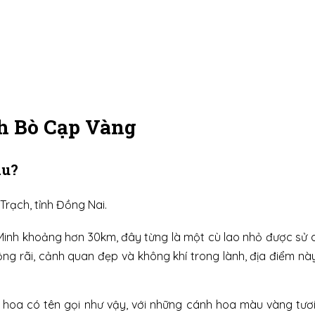
h Bò Cạp Vàng
âu?
Trạch, tỉnh Đồng Nai.
inh khoảng hơn 30km, đây từng là một cù lao nhỏ được sử 
rộng rãi, cảnh quan đẹp và không khí trong lành, địa điểm nà
hoa có tên gọi như vậy, với những cánh hoa màu vàng tươi 