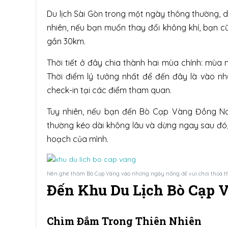
Du lịch Sài Gòn trong một ngày thông thường, d
nhiên, nếu bạn muốn thay đổi không khí, bạn c
gần 30km.
Thời tiết ở đây chia thành hai mùa chính: mùa 
Thời điểm lý tưởng nhất để đến đây là vào n
check-in tại các điểm tham quan.
Tuy nhiên, nếu bạn đến Bò Cạp Vàng Đồng N
thường kéo dài không lâu và dừng ngay sau đó, v
hoạch của mình.
Nên ghé thăm Bò Cạp Vàng vào những ngày nắng để vui chơi thỏa th
Đến Khu Du Lịch Bò Cạp V
Chìm Đắm Trong Thiên Nhiên