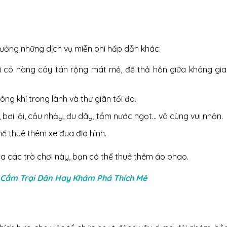
ưởng những dịch vụ miễn phí hấp dẫn khác:
i có hàng cây tán rộng mát mẻ, để thả hồn giữa không gia
ng khí trong lành và thư giãn tối đa.
bơi lội, cầu nhảy, đu dây, tắm nước ngọt… vô cùng vui nhộn.
ể thuê thêm xe đua địa hình.
a các trò chơi này, bạn có thể thuê thêm áo phao.
 Cắm Trại Dân Hay Khám Phá Thích Mê