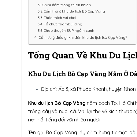
Chìm đắm trong thiên nhiên
Cắm trại ở khu du lịch Bò Cạp Vàng
Thỏa thích vui chơi
Tổ chức teambuilding
Chèo thuyền SUP ngắm cảnh
Cần lưu ý điều gì khi đến khu du lịch Bò Cạp Vàng?
Tổng Quan Về Khu Du Lịc
Khu Du Lịch Bò Cạp Vàng Nằm Ở Đ
Địa chỉ: Ấp 3, xã Phước Khánh, huyện Nhơn 
Khu du lịch Bò Cạp Vàng
nằm cách Tp. Hồ Chí M
trồng cây và nuôi cá. Với lợi thế về kích thước 
nên nổi tiếng đối với nhiều người.
Tên gọi Bò Cạp Vàng lấy cảm hứng từ một loài 