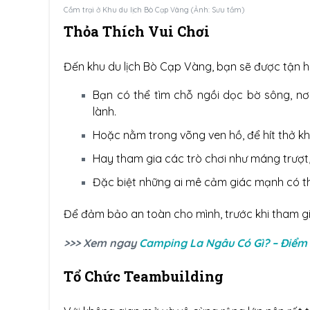
Cắm trại ở Khu du lịch Bò Cạp Vàng (Ảnh: Sưu tầm)
Thỏa Thích Vui Chơi
Đến khu du lịch Bò Cạp Vàng, bạn sẽ được tận h
Bạn có thể tìm chỗ ngồi dọc bờ sông, nơ
lành.
Hoặc nằm trong võng ven hồ, để hít thở khô
Hay tham gia các trò chơi như máng trượt, 
Đặc biệt những ai mê cảm giác mạnh có th
Để đảm bảo an toàn cho mình, trước khi tham gi
>>> Xem ngay
Camping La Ngâu Có Gì? – Điểm
Tổ Chức Teambuilding