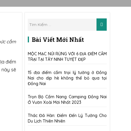
Bài Viết Mới Nhất
chức cắm
MỘC MẠC NÚI RỪNG VỚI 6 ĐỊA ĐIỂM CẮM
TRẠI TẠI TÂY NINH TUYỆT ĐẸP
ịa điểm
h này sẽ
15 địa điểm cắm trại lý tưởng ở Đồng
Nai cho dịp hè không thể bỏ qua tại
Đồng Nai
Trọn Bộ Cẩm Nang Camping Đồng Nai
Ở Vườn Xoài Mới Nhất 2023
Thác Đá Hàn: Điểm Đến Lý Tưởng Cho
Du Lịch Thiên Nhiên