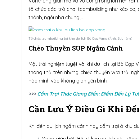
Với không gian mở và vô cùng rộng lớn nên rất 
tổ chức các trò chơi teambuilding như kéo co, 
thành, ngôi nhà chung,…
Tổ chức teambuilding tại khu du lịch Bò Cạp Vàng (Ảnh: Sưu tầm)
Chèo Thuyền SUP Ngắm Cảnh
Một trải nghiệm tuyệt vời khi du lịch tại Bò C
thong thả trên những chiếc thuyền vừa trải n
hòa mình vào không gian yên bình.
>>>
Cắm Trại Thác Giang Điền: Điểm Đến Lý T
Cần Lưu Ý Điều Gì Khi Đế
Khi đến du lịch ngắm cảnh hay cắm trại ở khu du
Mang giày bệt: Bởi vì khu du lịch này rộng