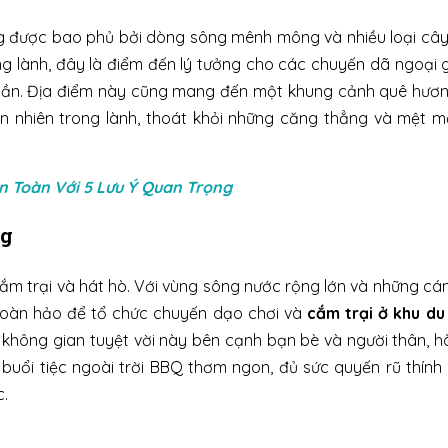
 được bao phủ bởi dòng sông mênh mông và nhiều loại cây 
ng lành, đây là điểm đến lý tưởng cho các chuyến dã ngoại g
tuần. Địa điểm này cũng mang đến một khung cảnh quê hươn
ên nhiên trong lành, thoát khỏi những căng thẳng và mệt m
 Toàn Với 5 Lưu Ý Quan Trọng
ng
 cắm trại và hát hò. Với vùng sông nước rộng lớn và những c
 hoàn hảo để tổ chức chuyến dạo chơi và
cắm trại ở khu du
 không gian tuyệt vời này bên cạnh bạn bè và người thân, 
buổi tiệc ngoài trời BBQ thơm ngon, đủ sức quyến rũ thính
c.