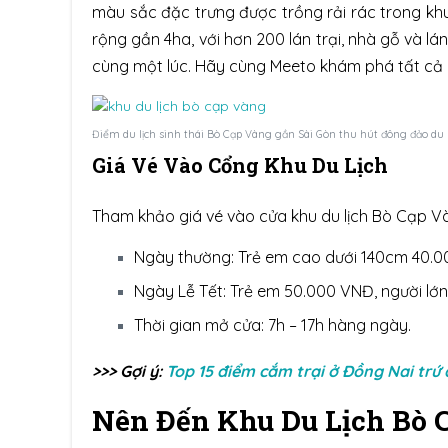
màu sắc đặc trưng được trồng rải rác trong khu d
rộng gần 4ha, với hơn 200 lán trại, nhà gỗ và lá
cùng một lúc. Hãy cùng Meeto khám phá tất cả 
Điểm du lịch sinh thái Bò Cạp Vàng gần Sài Gòn thu hút đông đảo du
Giá Vé Vào Cổng Khu Du Lịch
Tham khảo giá vé vào cửa khu du lịch Bò Cạp Và
Ngày thường: Trẻ em cao dưới 140cm 40.0
Ngày Lễ Tết: Trẻ em 50.000 VNĐ, người lớ
Thời gian mở cửa: 7h – 17h hàng ngày.
>>> Gợi ý:
Top 15 điểm cắm trại ở Đồng Nai trứ
Nên Đến Khu Du Lịch Bò 