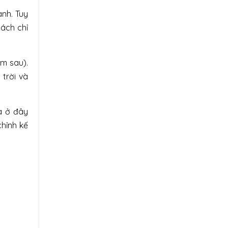
ành. Tuy
ách chỉ
ăm sau).
trời và
a ở đây
chỉnh kế