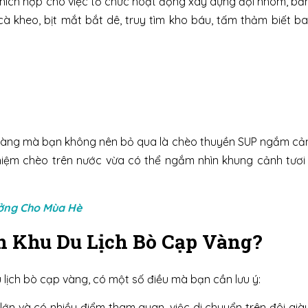
thích hợp cho việc tổ chức hoạt động xây dựng đội nhóm, b
cà kheo, bịt mắt bắt dê, truy tìm kho báu, tấm thảm biết b
ạp Vàng mà bạn không nên bỏ qua là chèo thuyền SUP ngắm cả
ghiệm chèo trên nước vừa có thể ngắm nhìn khung cảnh tươi
ưởng Cho Mùa Hè
n Khu Du Lịch Bò Cạp Vàng?
 lịch bò cạp vàng, có một số điều mà bạn cần lưu ý:
 lớn và có nhiều điểm tham quan, việc di chuyển trên đôi già