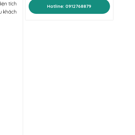
iện tích
Hotline: 0912768879
du khách